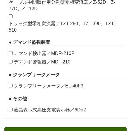
ケーブル中間取付用分割型零相変流器／Z-52D、Z-
77D、Z-112D
トラック型零相変流器／TZT-280、TZT-390、TZT-
510
● デマンド監視装置
デマンド検出器／MDR-210P
デマンド警報器／MDT-210
● クランプリークメータ
クランプリークメータ／EL-40F3
● その他
液晶表示式高圧充電表示器／6Do2