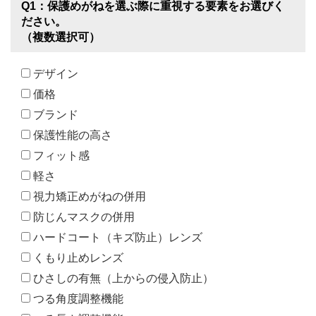
Q1：保護めがねを選ぶ際に重視する要素をお選びく
ださい。
（複数選択可）
デザイン
価格
ブランド
保護性能の高さ
フィット感
軽さ
視力矯正めがねの併用
防じんマスクの併用
ハードコート（キズ防止）レンズ
くもり止めレンズ
ひさしの有無（上からの侵入防止）
つる角度調整機能