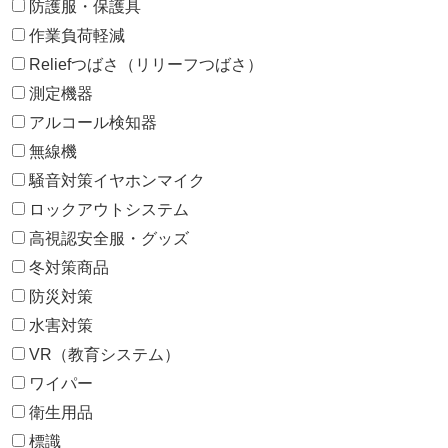
防護服・保護具
作業負荷軽減
Reliefつばさ（リリーフつばさ）
測定機器
アルコール検知器
無線機
騒音対策イヤホンマイク
ロックアウトシステム
高視認安全服・グッズ
冬対策商品
防災対策
水害対策
VR（教育システム）
ワイパー
衛生用品
標識