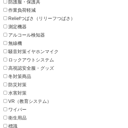
防護服・保護具
作業負荷軽減
Reliefつばさ（リリーフつばさ）
測定機器
アルコール検知器
無線機
騒音対策イヤホンマイク
ロックアウトシステム
高視認安全服・グッズ
冬対策商品
防災対策
水害対策
VR（教育システム）
ワイパー
衛生用品
標識