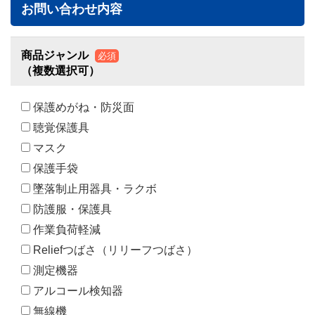
お問い合わせ内容
商品ジャンル
必須
（複数選択可）
保護めがね・防災面
聴覚保護具
マスク
保護手袋
墜落制止用器具・ラクボ
防護服・保護具
作業負荷軽減
Reliefつばさ（リリーフつばさ）
測定機器
アルコール検知器
無線機