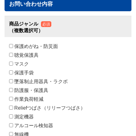
お問い合わせ内容
商品ジャンル
必須
（複数選択可）
保護めがね・防災面
聴覚保護具
マスク
保護手袋
墜落制止用器具・ラクボ
防護服・保護具
作業負荷軽減
Reliefつばさ（リリーフつばさ）
測定機器
アルコール検知器
無線機