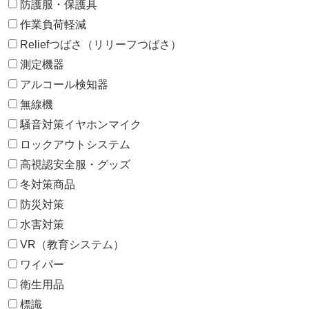
防護服・保護具
作業負荷軽減
Reliefつばさ（リリーフつばさ）
測定機器
アルコール検知器
無線機
騒音対策イヤホンマイク
ロックアウトシステム
高視認安全服・グッズ
冬対策商品
防災対策
水害対策
VR（教育システム）
ワイパー
衛生用品
標識