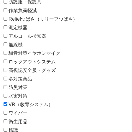
防護服・保護具
作業負荷軽減
Reliefつばさ（リリーフつばさ）
測定機器
アルコール検知器
無線機
騒音対策イヤホンマイク
ロックアウトシステム
高視認安全服・グッズ
冬対策商品
防災対策
水害対策
VR（教育システム）
ワイパー
衛生用品
標識